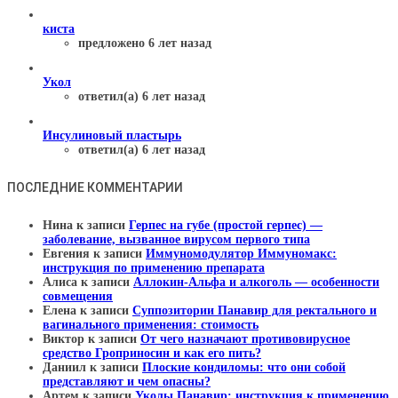
киста
предложено 6 лет назад
Укол
ответил(а) 6 лет назад
Инсулиновый пластырь
ответил(а) 6 лет назад
ПОСЛЕДНИЕ КОММЕНТАРИИ
Нина
к записи
Герпес на губе (простой герпес) —
заболевание, вызванное вирусом первого типа
Евгения
к записи
Иммуномодулятор Иммуномакс:
инструкция по применению препарата
Алиса
к записи
Аллокин-Альфа и алкоголь — особенности
совмещения
Елена
к записи
Суппозитории Панавир для ректального и
вагинального применения: стоимость
Виктор
к записи
От чего назначают противовирусное
средство Гроприносин и как его пить?
Даниил
к записи
Плоские кондиломы: что они собой
представляют и чем опасны?
Артем
к записи
Уколы Панавир: инструкция к применению