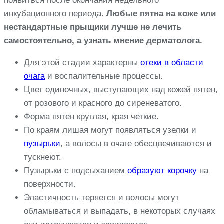
появиться после окончания недельного
инкубационного периода.
Любые пятна на коже или
нестандартные прыщики лучше не лечить
самостоятельно, а узнать мнение дерматолога.
Для этой стадии характерны
отеки в области
очага
и воспалительные процессы.
Цвет одиночных, выступающих над кожей пятен,
от розового и красного до сиреневатого.
Форма пятен круглая, края четкие.
По краям лишая могут появляться узелки и
пузырьки
, а волосы в очаге обесцвечиваются и
тускнеют.
Пузырьки с подсыханием
образуют корочку
на
поверхности.
Эластичность теряется и волосы могут
обламываться и выпадать, в некоторых случаях