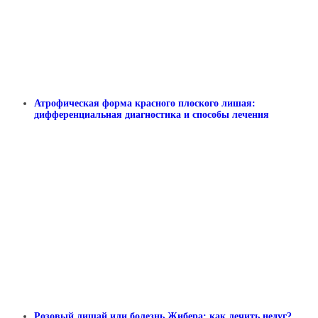
Атрофическая форма красного плоского лишая:
дифференциальная диагностика и способы лечения
Розовый лишай или болезнь Жибера: как лечить недуг?