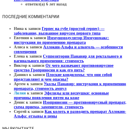
ответил(а) 6 лет назад
ПОСЛЕДНИЕ КОММЕНТАРИИ
Нина
к записи
Герпес на губе (простой герпес) —
заболевание, вызванное вирусом первого типа
Евгения
к записи
Иммуномодулятор Иммуномакс:
инструкция по применению препарата
Алиса
к записи
Аллокин-Альфа и алкоголь — особенности
совмещения
Елена
к записи
Суппозитории Панавир для ректального и
вагинального применения: стоимость
Виктор
к записи
От чего назначают противовирусное
средство Гроприносин и как его пить?
Даниил
к записи
Плоские кондиломы: что они собой
представляют и чем опасны?
Артем
к записи
Уколы Панавир: инструкция к применению
препарата, стоимость ампул
Лилия
к записи
Эфелиды или веснушки: основные
причины появления пятен на коже
Денис
к записи
Изопринозин — противовирусный препарат,
схема приема, заменители, стоимость
Сергей
к записи
Как колоть и разводить препарат Аллокин-
Альфа: отзывы и цены
МЫ ВКОНТАКТЕ