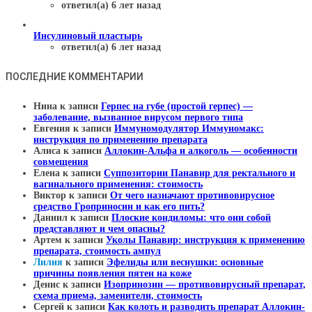
ответил(а) 6 лет назад
Инсулиновый пластырь
ответил(а) 6 лет назад
ПОСЛЕДНИЕ КОММЕНТАРИИ
Нина
к записи
Герпес на губе (простой герпес) —
заболевание, вызванное вирусом первого типа
Евгения
к записи
Иммуномодулятор Иммуномакс:
инструкция по применению препарата
Алиса
к записи
Аллокин-Альфа и алкоголь — особенности
совмещения
Елена
к записи
Суппозитории Панавир для ректального и
вагинального применения: стоимость
Виктор
к записи
От чего назначают противовирусное
средство Гроприносин и как его пить?
Даниил
к записи
Плоские кондиломы: что они собой
представляют и чем опасны?
Артем
к записи
Уколы Панавир: инструкция к применению
препарата, стоимость ампул
Лилия
к записи
Эфелиды или веснушки: основные
причины появления пятен на коже
Денис
к записи
Изопринозин — противовирусный препарат,
схема приема, заменители, стоимость
Сергей
к записи
Как колоть и разводить препарат Аллокин-