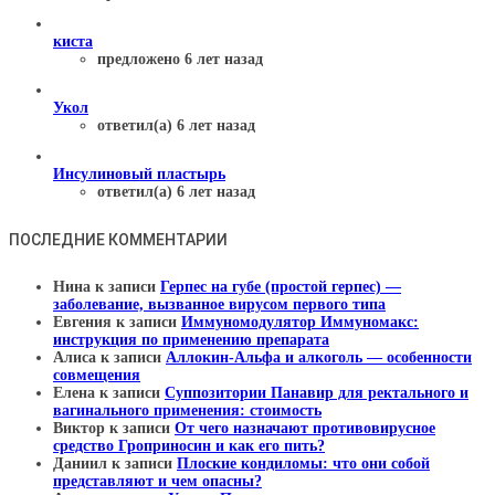
киста
предложено 6 лет назад
Укол
ответил(а) 6 лет назад
Инсулиновый пластырь
ответил(а) 6 лет назад
ПОСЛЕДНИЕ КОММЕНТАРИИ
Нина
к записи
Герпес на губе (простой герпес) —
заболевание, вызванное вирусом первого типа
Евгения
к записи
Иммуномодулятор Иммуномакс:
инструкция по применению препарата
Алиса
к записи
Аллокин-Альфа и алкоголь — особенности
совмещения
Елена
к записи
Суппозитории Панавир для ректального и
вагинального применения: стоимость
Виктор
к записи
От чего назначают противовирусное
средство Гроприносин и как его пить?
Даниил
к записи
Плоские кондиломы: что они собой
представляют и чем опасны?