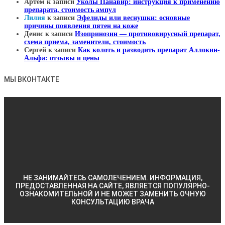
Артем
к записи
Уколы Панавир: инструкция к применению
препарата, стоимость ампул
Лилия
к записи
Эфелиды или веснушки: основные
причины появления пятен на коже
Денис
к записи
Изопринозин — противовирусный препарат,
схема приема, заменители, стоимость
Сергей
к записи
Как колоть и разводить препарат Аллокин-
Альфа: отзывы и цены
МЫ ВКОНТАКТЕ
НЕ ЗАНИМАЙТЕСЬ САМОЛЕЧЕНИЕМ. ИНФОРМАЦИЯ,
ПРЕДОСТАВЛЕННАЯ НА САЙТЕ, ЯВЛЯЕТСЯ ПОПУЛЯРНО-
ОЗНАКОМИТЕЛЬНОЙ И НЕ МОЖЕТ ЗАМЕНИТЬ ОЧНУЮ
КОНСУЛЬТАЦИЮ ВРАЧА