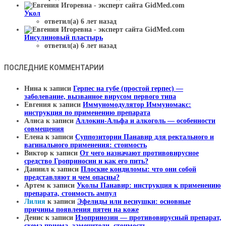
Укол
ответил(а) 6 лет назад
Инсулиновый пластырь
ответил(а) 6 лет назад
ПОСЛЕДНИЕ КОММЕНТАРИИ
Нина
к записи
Герпес на губе (простой герпес) —
заболевание, вызванное вирусом первого типа
Евгения
к записи
Иммуномодулятор Иммуномакс:
инструкция по применению препарата
Алиса
к записи
Аллокин-Альфа и алкоголь — особенности
совмещения
Елена
к записи
Суппозитории Панавир для ректального и
вагинального применения: стоимость
Виктор
к записи
От чего назначают противовирусное
средство Гроприносин и как его пить?
Даниил
к записи
Плоские кондиломы: что они собой
представляют и чем опасны?
Артем
к записи
Уколы Панавир: инструкция к применению
препарата, стоимость ампул
Лилия
к записи
Эфелиды или веснушки: основные
причины появления пятен на коже
Денис
к записи
Изопринозин — противовирусный препарат,
схема приема, заменители, стоимость