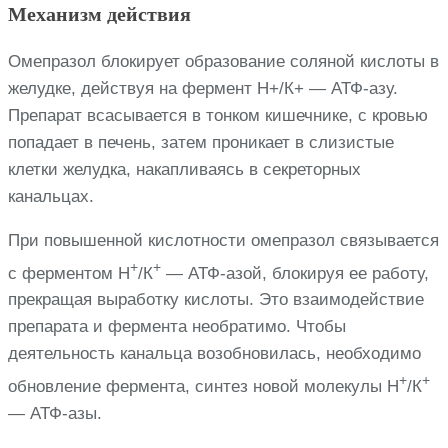
Механизм действия
Омепразол блокирует образование соляной кислоты в
желудке, действуя на фермент Н+/К+ — АТФ-азу.
Препарат всасывается в тонком кишечнике, с кровью
попадает в печень, затем проникает в слизистые
клетки желудка, накапливаясь в секреторных
канальцах.
При повышенной кислотности омепразол связывается
+
+
с ферментом Н
/К
— АТФ-азой, блокируя ее работу,
прекращая выработку кислоты. Это взаимодействие
препарата и фермента необратимо. Чтобы
деятельность канальца возобновилась, необходимо
+
+
обновление фермента, синтез новой молекулы Н
/К
— АТФ-азы.