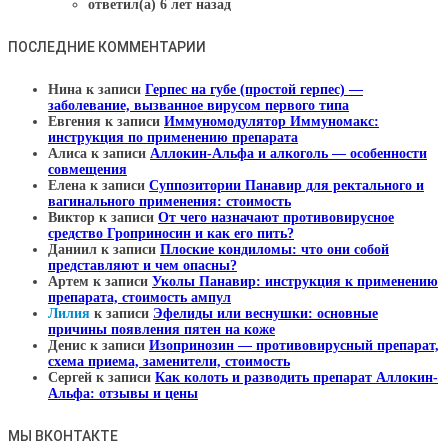
ответил(а) 6 лет назад
ПОСЛЕДНИЕ КОММЕНТАРИИ
Нина
к записи
Герпес на губе (простой герпес) —
заболевание, вызванное вирусом первого типа
Евгения
к записи
Иммуномодулятор Иммуномакс:
инструкция по применению препарата
Алиса
к записи
Аллокин-Альфа и алкоголь — особенности
совмещения
Елена
к записи
Суппозитории Панавир для ректального и
вагинального применения: стоимость
Виктор
к записи
От чего назначают противовирусное
средство Гроприносин и как его пить?
Даниил
к записи
Плоские кондиломы: что они собой
представляют и чем опасны?
Артем
к записи
Уколы Панавир: инструкция к применению
препарата, стоимость ампул
Лилия
к записи
Эфелиды или веснушки: основные
причины появления пятен на коже
Денис
к записи
Изопринозин — противовирусный препарат,
схема приема, заменители, стоимость
Сергей
к записи
Как колоть и разводить препарат Аллокин-
Альфа: отзывы и цены
МЫ ВКОНТАКТЕ