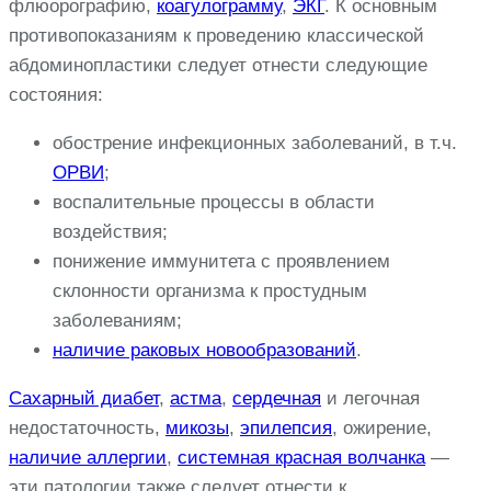
флюорографию,
коагулограмму
,
ЭКГ
. К основным
противопоказаниям к проведению классической
абдоминопластики следует отнести следующие
состояния:
обострение инфекционных заболеваний, в т.ч.
ОРВИ
;
воспалительные процессы в области
воздействия;
понижение иммунитета с проявлением
склонности организма к простудным
заболеваниям;
наличие раковых новообразований
.
Сахарный диабет
,
астма
,
сердечная
и легочная
недостаточность,
микозы
,
эпилепсия
, ожирение,
наличие аллергии
,
системная красная волчанка
—
эти патологии также следует отнести к