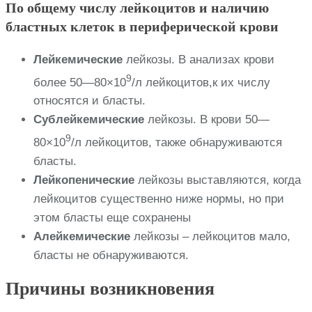
По общему числу лейкоцитов и наличию
бластных клеток в периферической крови
Лейкемические
лейкозы. В анализах крови
9
более 50—80×10
/л лейкоцитов,к их числу
относятся и бласты.
Сублейкемические
лейкозы. В крови 50—
9
80×10
/л лейкоцитов, также обнаруживаются
бласты.
Лейкопенические
лейкозы выставляются, когда
лейкоцитов существенно ниже нормы, но при
этом бласты еще сохранены
Алейкемические
лейкозы – лейкоцитов мало,
бласты не обнаруживаются.
Причины возникновения