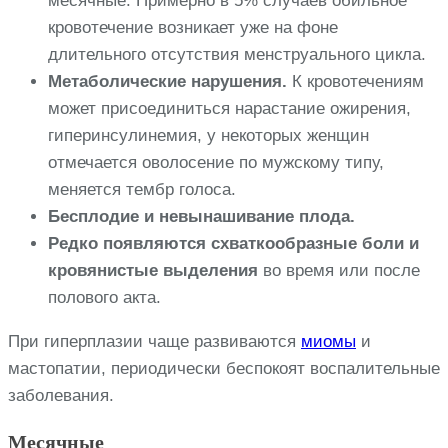
месячные. Примерно в 5% случаев обильное
кровотечение возникает уже на фоне
длительного отсутствия менструального цикла.
Метаболические нарушения.
К кровотечениям
может присоединиться нарастание ожирения,
гиперинсулинемия, у некоторых женщин
отмечается оволосение по мужскому типу,
меняется тембр голоса.
Бесплодие и невынашивание плода.
Редко появляются схваткообразные боли и
кровянистые выделения
во время или после
полового акта.
При гиперплазии чаще развиваются
миомы
и
мастопатии, периодически беспокоят воспалительные
заболевания.
Месячные