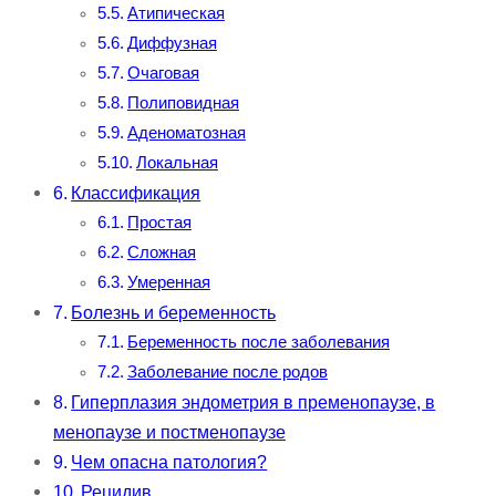
Атипическая
Диффузная
Очаговая
Полиповидная
Аденоматозная
Локальная
Классификация
Простая
Сложная
Умеренная
Болезнь и беременность
Беременность после заболевания
Заболевание после родов
Гиперплазия эндометрия в пременопаузе, в
менопаузе и постменопаузе
Чем опасна патология?
Рецидив