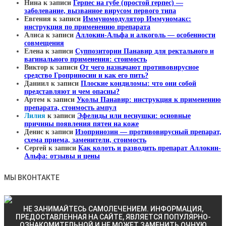
Нина
к записи
Герпес на губе (простой герпес) —
заболевание, вызванное вирусом первого типа
Евгения
к записи
Иммуномодулятор Иммуномакс:
инструкция по применению препарата
Алиса
к записи
Аллокин-Альфа и алкоголь — особенности
совмещения
Елена
к записи
Суппозитории Панавир для ректального и
вагинального применения: стоимость
Виктор
к записи
От чего назначают противовирусное
средство Гроприносин и как его пить?
Даниил
к записи
Плоские кондиломы: что они собой
представляют и чем опасны?
Артем
к записи
Уколы Панавир: инструкция к применению
препарата, стоимость ампул
Лилия
к записи
Эфелиды или веснушки: основные
причины появления пятен на коже
Денис
к записи
Изопринозин — противовирусный препарат,
схема приема, заменители, стоимость
Сергей
к записи
Как колоть и разводить препарат Аллокин-
Альфа: отзывы и цены
МЫ ВКОНТАКТЕ
НЕ ЗАНИМАЙТЕСЬ САМОЛЕЧЕНИЕМ. ИНФОРМАЦИЯ,
ПРЕДОСТАВЛЕННАЯ НА САЙТЕ, ЯВЛЯЕТСЯ ПОПУЛЯРНО-
ОЗНАКОМИТЕЛЬНОЙ И НЕ МОЖЕТ ЗАМЕНИТЬ ОЧНУЮ