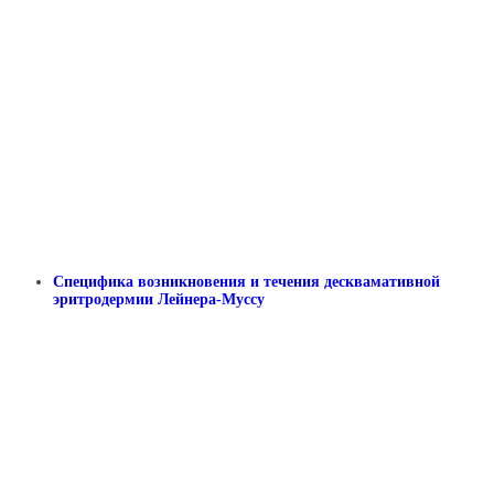
Специфика возникновения и течения десквамативной
эритродермии Лейнера-Муссу