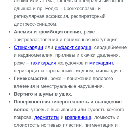
легких или астма, кашель и плевральный выпот,
одышка и пр. Редко – бронхоспазмы и
ретикулярная асфиксия, респираторный
дистресс-синдром.
Анемия и тромбоцитопения
, реже
эритробластопения и пониженная коагуляция.
Стенокардии
или
инфаркт сердца
, сердцебиение
и кардиомегалия, приливы и скачки давления,
реже –
тахикардия
желудочков и
миокардит
,
перикардит и коронарный синдром, миокардиты.
Гинекомастия
, реже – понижение полового
влечения и менструальные нарушения.
Вертиго и шумы в ушах.
Поверхностная гиперотечность и выпадение
волос
, угревые высыпания или сухость кожного
покрова,
дерматиты
и
крапивница
, ломкость и
слоистость ногтевых пластин, пигментация и